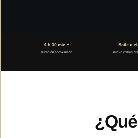
4 h 30 min +
Baile a el
duración aproximada
nueve estilos di
¿Qué 