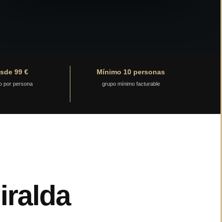
sde 99 €
Mínimo 10 personas
o por persona
grupo mínimo facturable
iralda