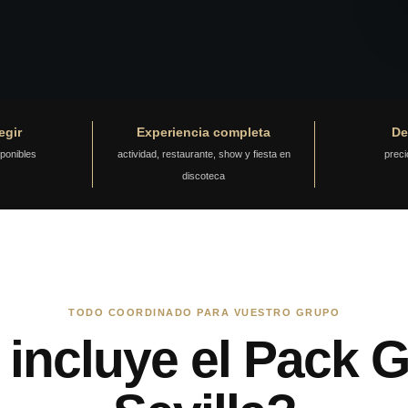
egir
Experiencia completa
De
sponibles
actividad, restaurante, show y fiesta en
preci
discoteca
TODO COORDINADO PARA VUESTRO GRUPO
incluye el Pack G