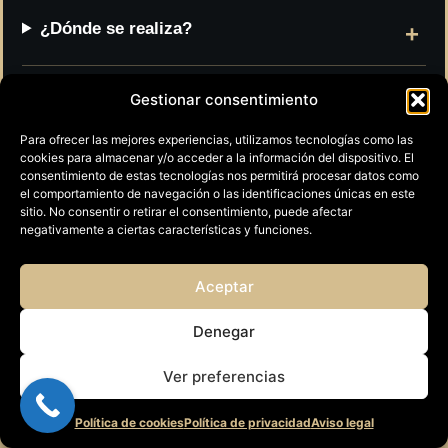
¿Dónde se realiza?
Gestionar consentimiento
¿Qué modalidades se pueden elegir?
Para ofrecer las mejores experiencias, utilizamos tecnologías como las
cookies para almacenar y/o acceder a la información del dispositivo. El
¿En qué horario puede organizarse?
consentimiento de estas tecnologías nos permitirá procesar datos como
el comportamiento de navegación o las identificaciones únicas en este
sitio. No consentir o retirar el consentimiento, puede afectar
negativamente a ciertas características y funciones.
¿Se adapta a cumpleaños o empresas?
Aceptar
¿Qué ocurre si hace mal tiempo?
Denegar
Ver preferencias
💬 ¿Necesitas ayuda? ¡Contáctanos ahora!
Política de cookies
Política de privacidad
Aviso legal